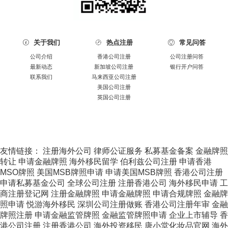
关于我们
热点注册
常见问答



公司介绍
香港公司注册
公司注册问答
最新动态
新加坡公司注册
银行开户问答
联系我们
马来西亚公司注册
美国公司注册
英国公司注册
友情链接：
注册海外公司
律师公证服务
私募基金备案
金融牌照
转让
申请金融牌照
海外移民留学
伯利兹公司注册
申请香港
MSO牌照
美国MSB牌照申请
申请美国MSB牌照
香港公司注册
申请私募基金公司
全球公司注册
注册香港公司
海外移民申请
工
商注册登记网
注册金融牌照
申请金融牌照
申请合规牌照
金融牌
照申请
悦游海外移民
深圳公司注册做账
香港公司注册年审
金融
牌照注册
申请金融监管牌照
金融监管牌照申请
企业上市辅导
香
港公司注册
注册香港公司
海外投资移民
唐小堂化妆品官网
海外