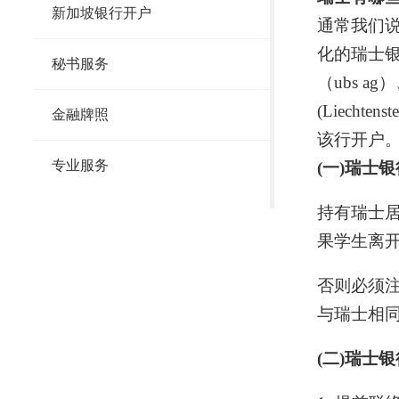
新加坡银行开户
通常我们
化的瑞士
秘书服务
（ubs ag
(Liecht
金融牌照
该行开户
专业服务
(一)
瑞士银
持有瑞士
果学生离开
否则必须
与瑞士相
(二)
瑞士银